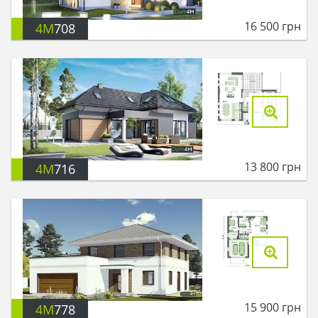
16 500
грн
4M
708
13 800
грн
4M
716
15 900
грн
4M
778