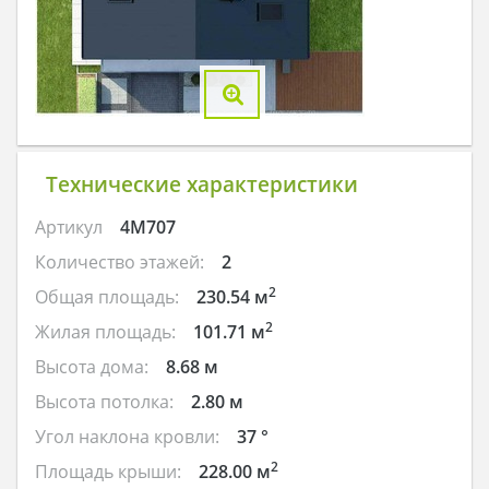
Технические характеристики
Артикул
4M707
Количество этажей:
2
2
Общая площадь:
230.54 м
2
Жилая площадь:
101.71 м
Высота дома:
8.68 м
Высота потолка:
2.80 м
Угол наклона кровли:
37 °
2
Площадь крыши:
228.00 м