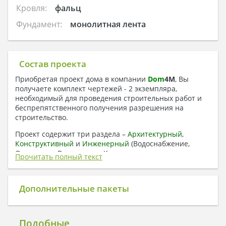
Кровля:
фальц
Фундамент:
монолитная лента
Состав проекта
Приобретая проект дома в компании
Dom
4
M
, Вы
получаете комплект чертежей - 2 экземпляра,
необходимый для проведения строительных работ и
беспрепятственного получения разрешения на
строительство.
Проект содержит три раздела –
Архитектурный
,
Конструктивный
и
Инженерный
(Водоснабжение,
Отопление, Вентиляция, Канализация,
Прочитать полный текст
Электроснабжение) + Пояснительная записка
1. Архитектурный раздел:
Дополнительные пакеты
Общие данные по проекту
План координационных осей
Поэтажные кладочные планы
Подобные
Поэтажные маркировочные планы с