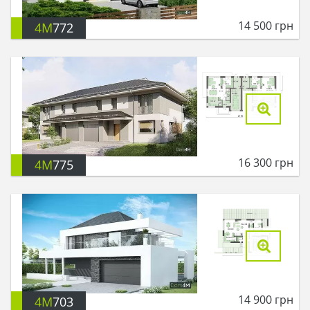
14 500
грн
4M
772
16 300
грн
4M
775
14 900
грн
4M
703