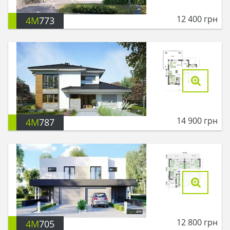
12 400
грн
4M
773
14 900
грн
4M
787
12 800
грн
4M
705