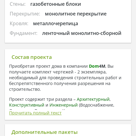
Стены:
газобетонные блоки
Перекрытие:
монолитное перекрытие
Кровля:
металлочерепица
Фундамент:
ленточный монолитно-сборной
Состав проекта
Приобретая проект дома в компании
Dom
4
M
, Вы
получаете комплект чертежей - 2 экземпляра,
необходимый для проведения строительных работ и
беспрепятственного получения разрешения на
строительство.
Проект содержит три раздела –
Архитектурный
,
Конструктивный
и
Инженерный
(Водоснабжение,
Отопление, Вентиляция, Канализация,
Прочитать полный текст
Электроснабжение) + Пояснительная записка
1. Архитектурный раздел:
Дополнительные пакеты