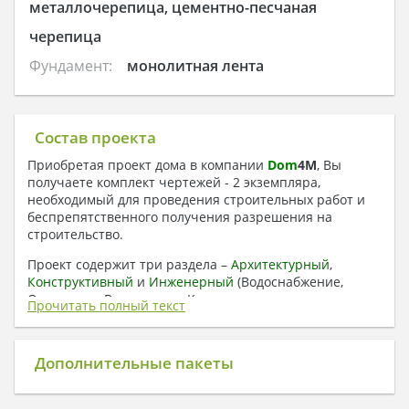
металлочерепица, цементно-песчаная
черепица
Фундамент:
монолитная лента
Состав проекта
Приобретая проект дома в компании
Dom
4
M
, Вы
получаете комплект чертежей - 2 экземпляра,
необходимый для проведения строительных работ и
беспрепятственного получения разрешения на
строительство.
Проект содержит три раздела –
Архитектурный
,
Конструктивный
и
Инженерный
(Водоснабжение,
Отопление, Вентиляция, Канализация,
Прочитать полный текст
Электроснабжение) + Пояснительная записка
1. Архитектурный раздел:
Дополнительные пакеты
Общие данные по проекту
План координационных осей